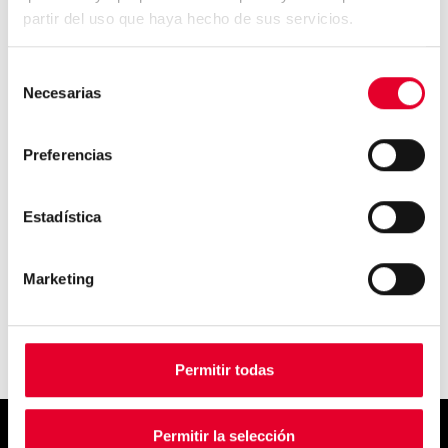
partir del uso que haya hecho de sus servicios.
Selección
Necesarias
5 curiosidades sobre el
de
vending que no sabías (Pa...
consentimiento
Preferencias
¿Cuáles son los países con
Estadística
mayor consumo de caf...
Marketing
Permitir todas
Permitir la selección