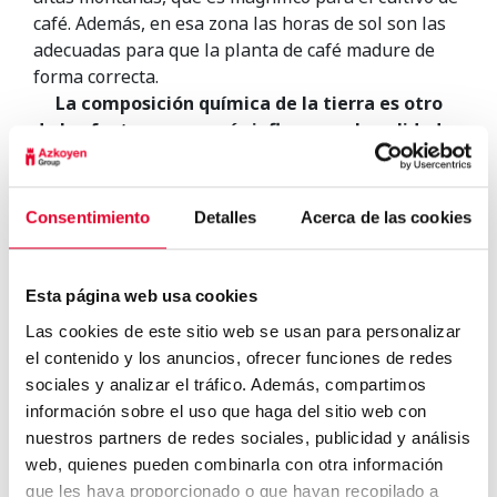
café. Además, en esa zona las horas de sol son las
adecuadas para que la planta de café madure de
forma correcta.
La composición química de la tierra es otro
de los factores que más influyen en la calidad
del café
que se produce en Colombia. Y es que, uno
de los elementos que más influyen en el sabor final
del café es el tipo de suelo en el que se cultiva y los
Consentimiento
Detalles
Acerca de las cookies
diferentes minerales que absorbe la planta.
Colombia reúne una serie de características que
generan un grano muy preciado por su sabor y su
Esta página web usa cookies
aroma. Un estándar de calidad muy alto que
Las cookies de este sitio web se usan para personalizar
también se ve mejorado por la tradición cafetera
el contenido y los anuncios, ofrecer funciones de redes
del país y la costumbre que tienen de recoger
sociales y analizar el tráfico. Además, compartimos
manualmente el café.
información sobre el uso que haga del sitio web con
nuestros partners de redes sociales, publicidad y análisis
web, quienes pueden combinarla con otra información
que les haya proporcionado o que hayan recopilado a