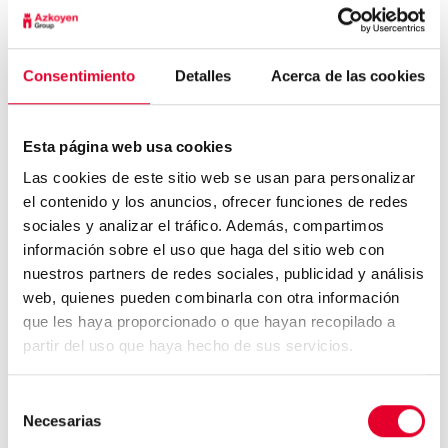
producto ofrece a nuestro organismo, podremos
disfrutar de una buena taza de café durante
muchos años, gracias a que tomar café alarga la
Consentimiento
Detalles
Acerca de las cookies
vida.
¿Te apetece tomarte un café después de leer
esta noticia?
Esta página web usa cookies
Las cookies de este sitio web se usan para personalizar
el contenido y los anuncios, ofrecer funciones de redes
sociales y analizar el tráfico. Además, compartimos
información sobre el uso que haga del sitio web con
nuestros partners de redes sociales, publicidad y análisis
web, quienes pueden combinarla con otra información
Honduras hace la taza de
café más grande del mun...
que les haya proporcionado o que hayan recopilado a
partir del uso que haya hecho de sus servicios.
Selección
Aunque sabemos reconocer
Necesarias
de
un buen café, pocos sabe...