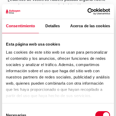
en vela en urgencias o en la habitación con un
familiar? ¿No os apetecería tener siempre
disponible algo de comer y bebidas frías o
calientes?
Consentimiento
Detalles
Acerca de las cookies
La administración del hospital lo tiene claro, si no
hay empresas que acudan al concurso en los
próximos días, el servicio de cafetería quedará
Esta página web usa cookies
relevado por las máquinas de vending.
Las cookies de este sitio web se usan para personalizar
el contenido y los anuncios, ofrecer funciones de redes
sociales y analizar el tráfico. Además, compartimos
información sobre el uso que haga del sitio web con
nuestros partners de redes sociales, publicidad y análisis
web, quienes pueden combinarla con otra información
que les haya proporcionado o que hayan recopilado a
La principal cadena de
hipermercados de Estados Un...
partir del uso que haya hecho de sus servicios.
Selección
Necesarias