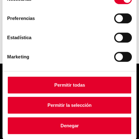
de
Descubre los secretos de uno
consentimiento
de los mejores barist...
Preferencias
Estadística
Marketing
Simply
Permitir todas
exquisite
Permitir la selección
Denegar