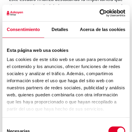
tiene para la salud de las personas que se tomen el
tiempo necesario en escuchar a su organismo. Si tu
cuerpo te pide una taza de café con urgencia
seguramente tengas los niveles de energía al
Consentimiento
Detalles
Acerca de las cookies
límite, mientras que si en algún momento solo te
apetece un café descafeinado y huyes del espresso
es porque tu cuerpo puede tener demasiada
Esta página web usa cookies
energía contenida y necesitas relajarte.
Las cookies de este sitio web se usan para personalizar
el contenido y los anuncios, ofrecer funciones de redes
sociales y analizar el tráfico. Además, compartimos
información sobre el uso que haga del sitio web con
nuestros partners de redes sociales, publicidad y análisis
web, quienes pueden combinarla con otra información
que les haya proporcionado o que hayan recopilado a
La alimentación saludable en
la oficina es posibl...
partir del uso que haya hecho de sus servicios.
Selección
Necesarias