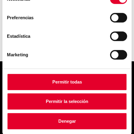
de
La distribución automática y
consentimiento
OCS en oficinas aum...
Preferencias
Estadística
Marketing
Simply
Permitir todas
exquisite
Permitir la selección
Denegar