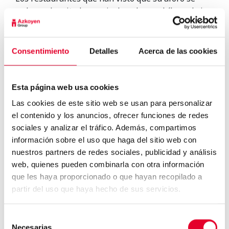
reduce a la mitad o que incluso les prohíben abrir
al público han encontrado en el café para llevar
una fuente de ingresos extraordinaria en un
momento en el que hace mucha falta conseguir
Consentimiento
Detalles
Acerca de las cookies
liquidez.
El vending es una forma de diversificar
los ingresos
, sin contacto humano y sin
restricciones, que ningún otro sector ha sido capaz
Esta página web usa cookies
de igualar.
Las cookies de este sitio web se usan para personalizar
el contenido y los anuncios, ofrecer funciones de redes
sociales y analizar el tráfico. Además, compartimos
información sobre el uso que haga del sitio web con
nuestros partners de redes sociales, publicidad y análisis
web, quienes pueden combinarla con otra información
que les haya proporcionado o que hayan recopilado a
3 tipos de espacio vending
para oficinas...
partir del uso que haya hecho de sus servicios.
Selección
Necesarias