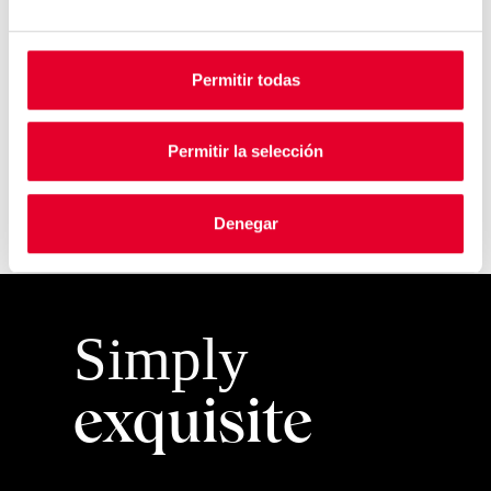
solución supone un paso más para el sector y […]
Seguir leyendo
Permitir todas
Permitir la selección
1
2
3
4
5
…
203
Denegar
Simply
exquisite