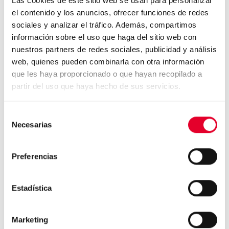
Las cookies de este sitio web se usan para personalizar
el contenido y los anuncios, ofrecer funciones de redes
sociales y analizar el tráfico. Además, compartimos
información sobre el uso que haga del sitio web con
nuestros partners de redes sociales, publicidad y análisis
web, quienes pueden combinarla con otra información
que les haya proporcionado o que hayan recopilado a
partir del uso que haya hecho de sus servicios.
La tecnología más puntera de Azkoyen
estará presente en la feria internacional
Selección
Necesarias
de
Venditalia
consentimiento
11 mayo, 2022
Preferencias
Azkoyen, estará presente en la feria Venditalia
Worldwide Vending Show, en la primera edición del
Estadística
evento internacional dedicado a la industria de la
distribución automática. El escenario perfecto para
la presentación de su novedad más recientes: la
Marketing
máquina dispensadora de café y agua NEO Q. Esta