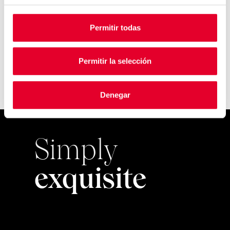
"El corner que te cuida" ,una
solución innovadora...
Permitir todas
Permitir la selección
Denegar
Simply
exquisite