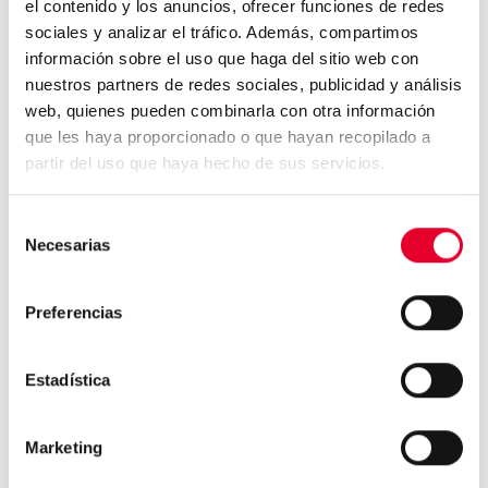
reducción de los procesos logísticos al tener que
el contenido y los anuncios, ofrecer funciones de redes
realizar menos rutas para rellenar la máquina de
sociales y analizar el tráfico. Además, compartimos
leche liofilizada frente a la utilización de leche
información sobre el uso que haga del sitio web con
fresca. Además, precisa una limpieza menos
nuestros partners de redes sociales, publicidad y análisis
intensiva. Asimismo, para el consumidor final, esta
web, quienes pueden combinarla con otra información
nueva tecnología permite la elaboración de
que les haya proporcionado o que hayan recopilado a
exquisitas bebidas con una espuma de textura
partir del uso que haya hecho de sus servicios.
sedosa, aterciopelada y todo el sabor de la leche
fresca.
Selección
Necesarias
de
consentimiento
Preferencias
Estadística
Neo Q ha sido premiada en
Reino Unido reconociendo...
Marketing