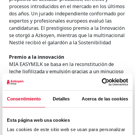
procesos introducidos en el mercado en los últimos
dos años. Un jurado independiente conformado por
expertos y profesionales europeos evaluó las
candidaturas. El prestigioso premio a la Innovación
se otorgó a Azkoyen, mientras que la multinacional
Nestlé recibió el galardón a la Sostenibilidad
Premio a la innovación
MIA EASYMILK se basa en la reconstitución de
leche liofilizada y emulsión gracias a un minucioso
control de temperatura y un cuidadoso proceso de
microinyección de aire que permite la obtención de
una calidad en taza extraordinaria y de manera
Consentimiento
Detalles
Acerca de las cookies
homogénea, taza tras taza, sin necesidad de
caldera de vapor, adaptándose a los distintos
gustos del consumidor.
Esta página web usa cookies
La tecnología MIA Easymilk reporta beneficios a los
operadores y tostadores, ya que contribuye a la
Las cookies de este sitio web se usan para personalizar