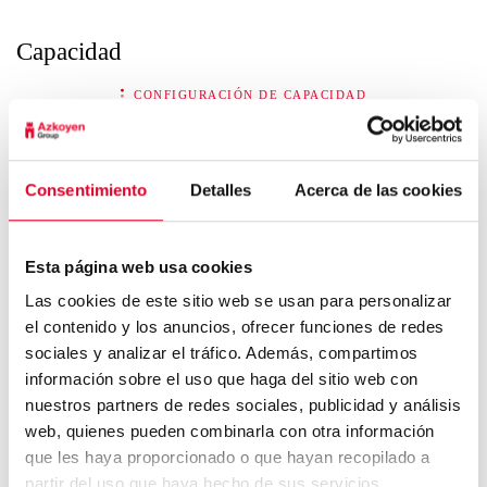
Capacidad
CONFIGURACIÓN DE CAPACIDAD
Nº de tolvas de café en grano
2
Nº de tolvas de soluble
3
Consentimiento
Detalles
Acerca de las cookies
Esta página web usa cookies
1,2 Kg
Café en grano
Las cookies de este sitio web se usan para personalizar
el contenido y los anuncios, ofrecer funciones de redes
0,9 Kg
Té
sociales y analizar el tráfico. Además, compartimos
información sobre el uso que haga del sitio web con
1,4 Kg
Leche soluble
nuestros partners de redes sociales, publicidad y análisis
web, quienes pueden combinarla con otra información
1,4 Kg
Chocolate
que les haya proporcionado o que hayan recopilado a
partir del uso que haya hecho de sus servicios.