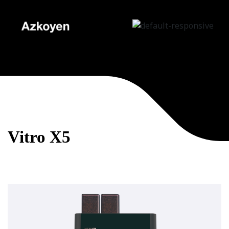
Vitro X5
Home
/
Vitro
/
Vitro X5