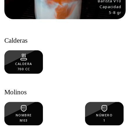
Barista V10
Capacidad
5-8 gr
Calderas
CALDERA
700 CC
Molinos
NOMBRE
NÚMERO
M03
1