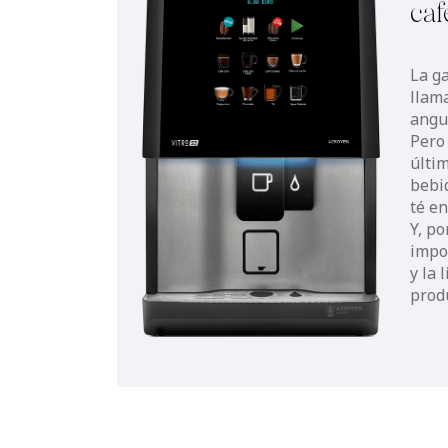
caf
La g
llam
angu
Pero
últi
bebi
té en
Y, po
impo
y la
produ