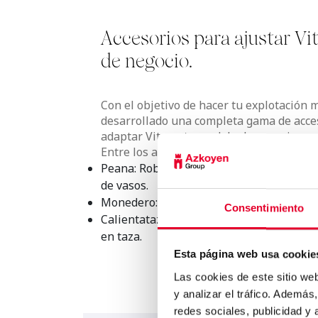
Accesorios para ajustar Vi
de negocio.
Con el objetivo de hacer tu explotación
desarrollado una completa gama de acce
adaptar Vitro a tu modelo de negocio.
Entre los accesorios más demandados de
Peana: Robusta y elegante, está disponib
de vasos.
Monedero: Para utilizarla en modo de pa
Consentimiento
Calientatazas: Ideal para mantener la t
en taza.
Esta página web usa cookie
Las cookies de este sitio we
y analizar el tráfico. Ademá
redes sociales, publicidad y