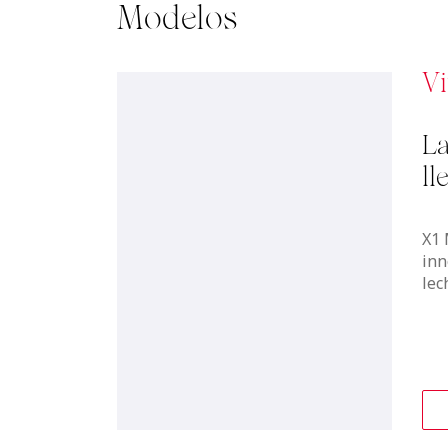
Modelos
Vi
La
ll
X1 
inn
lec