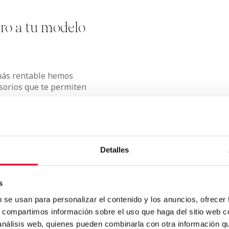
tro a tu modelo
 más rentable hemos
sorios que te permiten
stacan:
le con o sin dispensador
go por servicio
Detalles
emperatura de las bebidas
s
b se usan para personalizar el contenido y los anuncios, ofrecer
s, compartimos información sobre el uso que haga del sitio web 
 análisis web, quienes pueden combinarla con otra información q