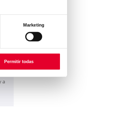
Marketing
SB
s
Permitir todas
y a