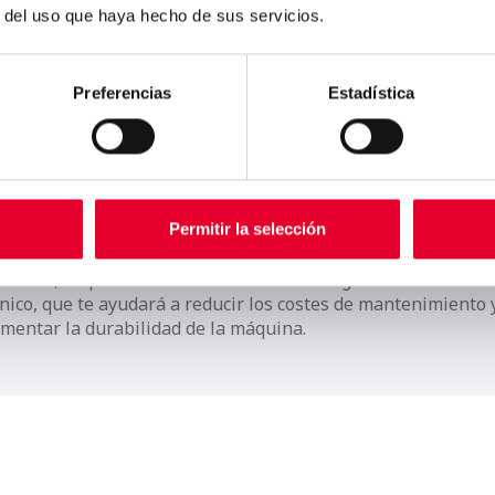
r del uso que haya hecho de sus servicios.
il de configurar y mantener
Preferencias
Estadística
s los modelos Vitro incorporan de serie la conecectividad U
permite copiar y pegar configuraciones y contabilidades con
 sencillez.
ás su programación y configuración es muy sencilla a travé
 teclado con display incorporado en la puerta.
Permitir la selección
cnología que incorpora Vitro tiene una probada fiabilidad y
bilidad, ampliamente reconocida en el exigente mercado
nico, que te ayudará a reducir los costes de mantenimiento 
ementar la durabilidad de la máquina.