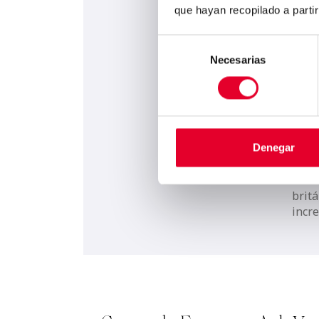
que hayan recopilado a parti
Fác
Selección
Necesarias
de
consentimiento
Todo
que 
total
Adem
de su
Denegar
La te
dura
britá
incr