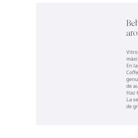
Beb
aro
Vitro
máxi
En l
Coff
genu
de au
Haz 
La se
de g