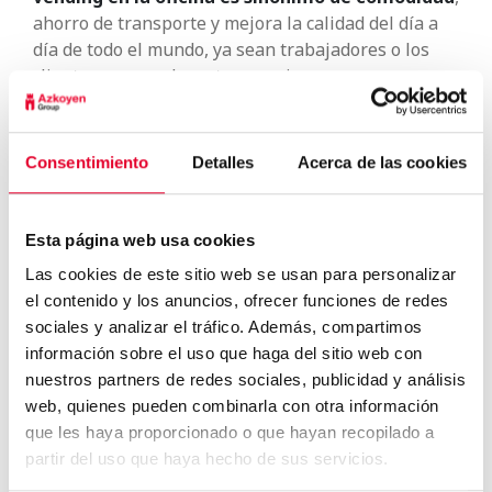
ahorro de transporte y mejora la calidad del día a
día de todo el mundo, ya
sean
trabajadores o los
clientes que acuden a tu negocio.
El 45% de los encuestados señalan que si la
máquina de vending no tiene
snacks saludables
y
aperitivos de sus marcas favoritas buscarán otra
Consentimiento
Detalles
Acerca de las cookies
máquina expendedora o irán a una tienda
convencional.
¿Sueles comer snacks en el día a día o solo en
Esta página web usa cookies
ocasiones especiales como salidas de ocio?
Las cookies de este sitio web se usan para personalizar
Comparte con nosotros tus elecciones favoritas de
el contenido y los anuncios, ofrecer funciones de redes
snacks para un día en la oficina
.
sociales y analizar el tráfico. Además, compartimos
información sobre el uso que haga del sitio web con
nuestros partners de redes sociales, publicidad y análisis
web, quienes pueden combinarla con otra información
que les haya proporcionado o que hayan recopilado a
partir del uso que haya hecho de sus servicios.
La pandemia ha cambiado