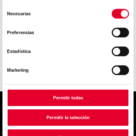
nuestra forma de comprar y...
Selección
Necesarias
de
consentimiento
Preferencias
El 70% de los consumidores
pagaría un precio supe...
Estadística
Marketing
Permitir todas
Simply
Permitir la selección
exquisite