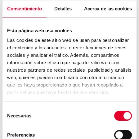
experiencia de tomar un buen café.
Consentimiento
Detalles
Acerca de las cookies
¿Vas a regalar café por Navidad?
Esta página web usa cookies
Las cookies de este sitio web se usan para personalizar
el contenido y los anuncios, ofrecer funciones de redes
sociales y analizar el tráfico. Además, compartimos
información sobre el uso que haga del sitio web con
El café podría ser un gran
aliado para combatir ...
nuestros partners de redes sociales, publicidad y análisis
web, quienes pueden combinarla con otra información
que les haya proporcionado o que hayan recopilado a
partir del uso que haya hecho de sus servicios.
Cosecha récord para el café...
Selección
Necesarias
de
consentimiento
Preferencias