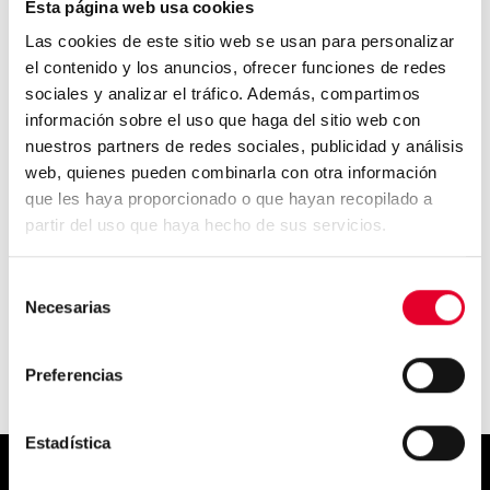
Esta página web usa cookies
Las cookies de este sitio web se usan para personalizar
el contenido y los anuncios, ofrecer funciones de redes
sociales y analizar el tráfico. Además, compartimos
Especies y variedades de café
(Parte 1)...
información sobre el uso que haga del sitio web con
nuestros partners de redes sociales, publicidad y análisis
web, quienes pueden combinarla con otra información
que les haya proporcionado o que hayan recopilado a
partir del uso que haya hecho de sus servicios.
Busca un nicho de mercado y
mejora tu negocio de v...
Selección
Necesarias
de
consentimiento
Preferencias
Estadística