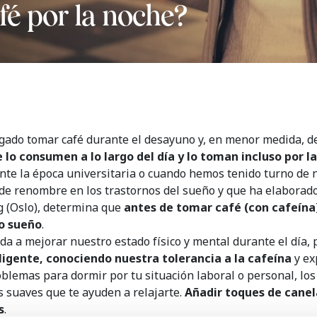
fé por la noche?
ado tomar café durante el desayuno y, en menor medida, 
lo consumen a lo largo del día y lo toman incluso por l
te la época universitaria o cuando hemos tenido turno de no
o de renombre en los trastornos del sueño y que ha elabora
g (Oslo), determina que
antes de tomar café (con cafeína
ro sueño
.
a a mejorar nuestro estado físico y mental durante el día, pe
gente, conociendo nuestra tolerancia a la cafeína
y ex
blemas para dormir por tu situación laboral o personal, lo
 suaves que te ayuden a relajarte.
Añadir toques de canel
s
.