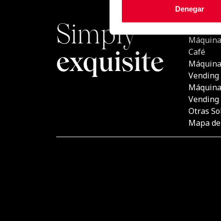
Denegar
Simply
PRODU
Máquina
exquisite
Café
Máquina
Vending
Máquina
Vending
Otras So
Mapa del
Coffee & Vending Systems