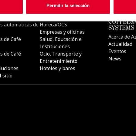
Permitir la selección
CTOS
UBICACIONES
AZKOYEN
COFFEE&
s automáticas de
Horeca/OCS
SYSTEMS
Empresas y oficinas
Acerca de A
s de Café
Salud, Educación e
Actualidad
Instituciones
Eventos
s de Café
Ocio, Transporte y
News
Entretenimiento
luciones
Hoteles y bares
 sitio
Payment Technologies Division