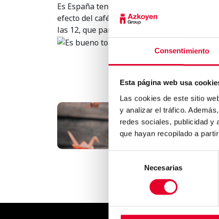
Es España tenemos la suerte de que la jorna
efecto del café en el sueño se diluya. No es
las 12, que para un inglés que cena a las 8 y 
Consentimiento
Esta página web usa cookie
Las cookies de este sitio we
y analizar el tráfico. Ademá
La capacidad de adaptació
redes sociales, publicidad y
del vending sin límit..
que hayan recopilado a parti
Selección
Necesarias
de
consentimiento