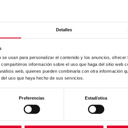
da se alarga de forma sensiblemente superior al de nuestro
 lo mismo tomar un café a las 4 de la tarde para un español 
a las 10 se va a la cama.
Detalles
s
b se usan para personalizar el contenido y los anuncios, ofrecer
s, compartimos información sobre el uso que haga del sitio web 
n
 análisis web, quienes pueden combinarla con otra información q
.
r del uso que haya hecho de sus servicios.
Preferencias
Estadística