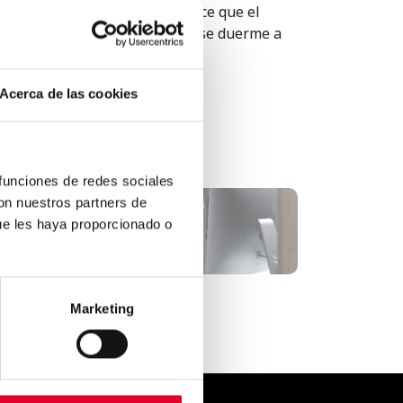
s vecinos europeos, lo que hace que el
que cena a las 10 de la noche y se duerme a
Acerca de las cookies
 funciones de redes sociales
con nuestros partners de
El vending dentro de la
ue les haya proporcionado o
oficina es cada vez más i...
Marketing