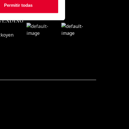
Permitir todas
CONTACTO
VENDING
zkoyen
Time & Security