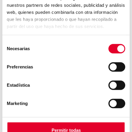
vending han evolucionado tanto que son ya
nuestros partners de redes sociales, publicidad y análisis
capaces de imitar hasta un café de auténtico
web, quienes pueden combinarla con otra información
barista.
que les haya proporcionado o que hayan recopilado a
partir del uso que haya hecho de sus servicios.
Selección
Necesarias
de
consentimiento
Preferencias
¿Qué es el café para la
botánica?...
Estadística
Marketing
El café ayuda a mejorar la
estructura social en e...
Permitir todas