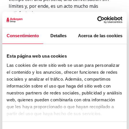
límites y, por ende, es un acto mucho más
satisfactorio.
Del mismo modo, los antioxidantes y la
capacidad
de influir en la serotonina y la dopamina
hacen
del café un gran aliado de las personas que tienen
Consentimiento
Detalles
Acerca de las cookies
depresión. Y es que, somos una generación con un
alto índice de depresión, por lo que contar con una
bebida que sólo con su olor es capaz de cambiar el
Esta página web usa cookies
ánimo de alguien triste es espectacular.
Las cookies de este sitio web se usan para personalizar
el contenido y los anuncios, ofrecer funciones de redes
sociales y analizar el tráfico. Además, compartimos
información sobre el uso que haga del sitio web con
nuestros partners de redes sociales, publicidad y análisis
web, quienes pueden combinarla con otra información
que les haya proporcionado o que hayan recopilado a
partir del uso que haya hecho de sus servicios.
Los hábitos de alimentación
saludable llegan al ...