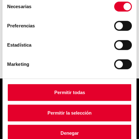
Selección
Necesarias
de
consentimiento
5 desafíos que debe superar el
vending...
Preferencias
Estadística
Marketing
Permitir todas
Simply
Permitir la selección
exquisite
Denegar