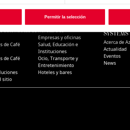
Permitir la selección
CTOS
UBICACIONES
AZKOYEN
COFFEE&
s automáticas de
Horeca/OCS
SYSTEMS
Empresas y oficinas
Acerca de A
s de Café
Salud, Educación e
Actualidad
Instituciones
Eventos
s de Café
Ocio, Transporte y
News
Entretenimiento
luciones
Hoteles y bares
 sitio