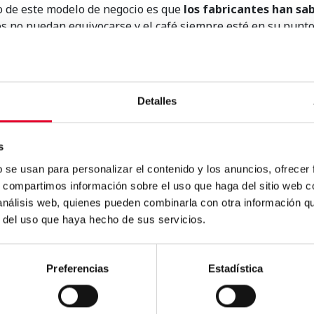
to de este modelo de negocio es que
los fabricantes han sab
os no puedan equivocarse y el café siempre esté en su punto
tu sitio de trabajo, ahora es el momento de tirar la vieja ca
rar café profesional.
Detalles
s
b se usan para personalizar el contenido y los anuncios, ofrecer
s, compartimos información sobre el uso que haga del sitio web 
e
.
 análisis web, quienes pueden combinarla con otra información q
r del uso que haya hecho de sus servicios.
Preferencias
Estadística