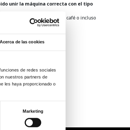
ido unir la máquina correcta con el tipo
.
fetera y probar nuevos tipos de café o incluso
Acerca de las cookies
 funciones de redes sociales
con nuestros partners de
La restauración y el vending
son compatibles...
ue les haya proporcionado o
Marketing