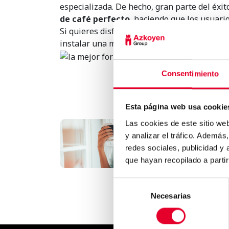
especializada. De hecho, gran parte del éxi
de café perfecto
, haciendo que los usuari
Si quieres disfrutar de un café excelente en 
instalar una máquina de vending para prepa
Consentimiento
Esta página web usa cookie
Las cookies de este sitio we
y analizar el tráfico. Ademá
El perfil del consumidor d
vending está cambiand..
redes sociales, publicidad y
que hayan recopilado a parti
Selección
Necesarias
de
consentimiento