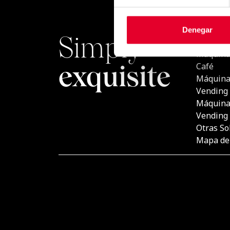
Denegar
Simply
PRODU
Máquina
exquisite
Café
Máquina
Vending
Máquina
Vending
Otras So
Mapa del