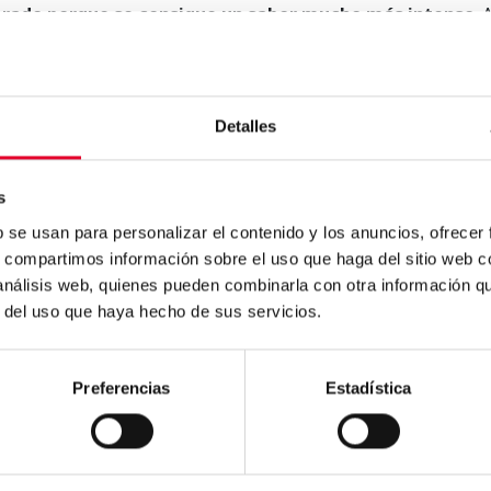
lorado porque se consigue un sabor mucho más intenso
. 
ntentarás tomar café de tueste claro o eres un fan incondici
tinúa levantando pasiones y que existen formatos para todo
Detalles
s
b se usan para personalizar el contenido y los anuncios, ofrecer
s, compartimos información sobre el uso que haga del sitio web 
 análisis web, quienes pueden combinarla con otra información q
a
.
r del uso que haya hecho de sus servicios.
Preferencias
Estadística