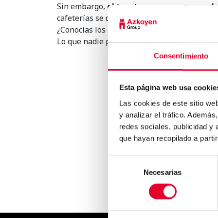
Sin embargo,
el tueste oscuro es muy va
cafeterías se decanten por este último.
¿Conocías los resultados de este estudio? ¿I
Lo que nadie puede negar es que el café con
Consentimiento
Esta página web usa cookie
Las cookies de este sitio we
y analizar el tráfico. Ademá
redes sociales, publicidad y
Vending: Eficiencia energétic
y medio ambiente..
que hayan recopilado a parti
Selección
Necesarias
de
consentimiento