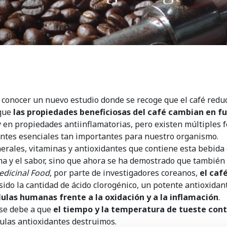
onocer un nuevo estudio donde se recoge que el café reduc
 que
las propiedades beneficiosas del café cambian en f
 y en propiedades antiinflamatorias, pero existen múltiples
entes esenciales tan importantes para nuestro organismo.
erales, vitaminas y antioxidantes que contiene esta bebida
oma y el sabor, sino que ahora se ha demostrado que también 
edicinal Food
, por parte de investigadores coreanos,
el caf
ido la cantidad de ácido clorogénico, un potente antioxidan
lulas humanas frente a la oxidación y a la inflamación
.
 se debe a que
el tiempo y la temperatura de tueste contr
ulas antioxidantes destruimos.