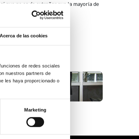
Así que no es de extrañar que la mayoría de
onal del café intenso?
s los gustos.
Acerca de las cookies
 funciones de redes sociales
con nuestros partners de
ue les haya proporcionado o
El vending es el mejor apoyo
para las nuevas start...
Marketing