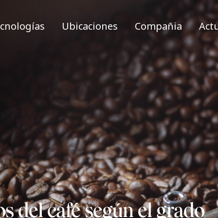
cnologías
Ubicaciones
Compañia
Act
os del café según el grado