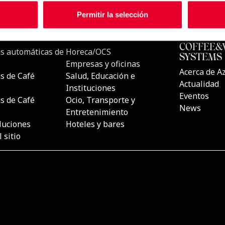
Permitir la selección
CTOS
UBICACIONES
AZKOYEN
COFFEE&
s automáticas de
Horeca/OCS
SYSTEMS
Empresas y oficinas
Acerca de A
s de Café
Salud, Educación e
Actualidad
Instituciones
Eventos
s de Café
Ocio, Transporte y
News
Entretenimiento
luciones
Hoteles y bares
 sitio