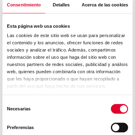
Consentimiento
Detalles
Acerca de las cookies
profesionales.
Esta página web usa cookies
Las cookies de este sitio web se usan para personalizar
el contenido y los anuncios, ofrecer funciones de redes
sociales y analizar el tráfico. Además, compartimos
5 motivos por el que los
información sobre el uso que haga del sitio web con
consumidores eligen el ve...
nuestros partners de redes sociales, publicidad y análisis
web, quienes pueden combinarla con otra información
que les haya proporcionado o que hayan recopilado a
partir del uso que haya hecho de sus servicios.
Aena quiere vending accesible
en sus aeropuertos...
Selección
Necesarias
de
consentimiento
Preferencias