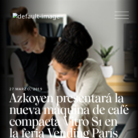
27 MARZO, 2019
Azkoyen presentará la
nueva máquina de café
compacta Vitro S1 en
la feria Vending París