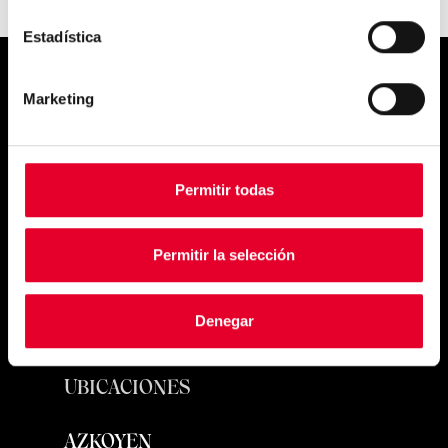
Estadística
Simply
Marketing
exquisite
Permitir todas
Permitir la selección
Denegar
PRODUCTOS
UBICACIONES
AZKOYEN