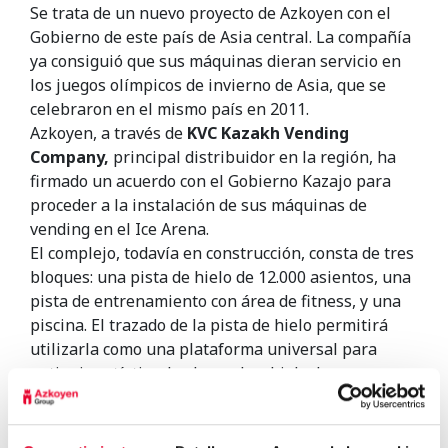
Se trata de un nuevo proyecto de Azkoyen con el
Gobierno de este país de Asia central. La compañía
ya consiguió que sus máquinas dieran servicio en
los juegos olímpicos de invierno de Asia, que se
celebraron en el mismo país en 2011.
Azkoyen, a través de
KVC Kazakh Vending
Company,
principal distribuidor en la región, ha
firmado un acuerdo con el Gobierno Kazajo para
proceder a la instalación de sus máquinas de
vending en el Ice Arena.
El complejo, todavía en construcción, consta de tres
bloques: una pista de hielo de 12.000 asientos, una
pista de entrenamiento con área de fitness, y una
piscina. El trazado de la pista de hielo permitirá
utilizarla como una plataforma universal para
patinaje artístico, hockey sobre hielo, boxeo,
baloncesto, voleibol, así como una sala de
conciertos con 5.000 asientos. Su superficie total
2
será de 99.600 m
.