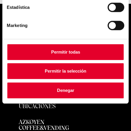
Estadística
Simply
Marketing
exquisite
Permitir todas
Permitir la selección
PRODUCTOS
Denegar
UBICACIONES
AZKOYEN
COFFEE&VENDING