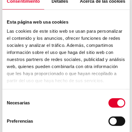
Consentimiento
Detalles
Acerca de las cookies
Esta página web usa cookies
Las cookies de este sitio web se usan para personalizar
el contenido y los anuncios, ofrecer funciones de redes
sociales y analizar el tráfico. Además, compartimos
Azkoyen presenta con éxito
su gama de producto en...
información sobre el uso que haga del sitio web con
nuestros partners de redes sociales, publicidad y análisis
web, quienes pueden combinarla con otra información
que les haya proporcionado o que hayan recopilado a
Azkoyen presenta la nueva
partir del uso que haya hecho de sus servicios.
Vitro Espresso Fresh Mil...
Selección
Necesarias
de
consentimiento
Preferencias