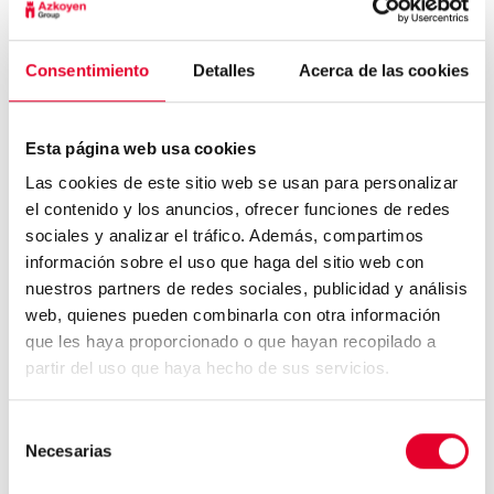
Al final del día, lo más importante es ponernos
manos a la obra y practicar, practicar y practicar. Ya
Consentimiento
Detalles
Acerca de las cookies
que, cada persona tiene un gusto diferente y la
única forma de
descubrir nuestro café perfecto
es probando cientos de modalidades.
Esta página web usa cookies
Las cookies de este sitio web se usan para personalizar
el contenido y los anuncios, ofrecer funciones de redes
sociales y analizar el tráfico. Además, compartimos
información sobre el uso que haga del sitio web con
nuestros partners de redes sociales, publicidad y análisis
La disponibilidad de café en
web, quienes pueden combinarla con otra información
el trabajo es una pr...
que les haya proporcionado o que hayan recopilado a
partir del uso que haya hecho de sus servicios.
Selección
Análisis de mercado: ¿están
cambiando las cosas...
Necesarias
de
consentimiento