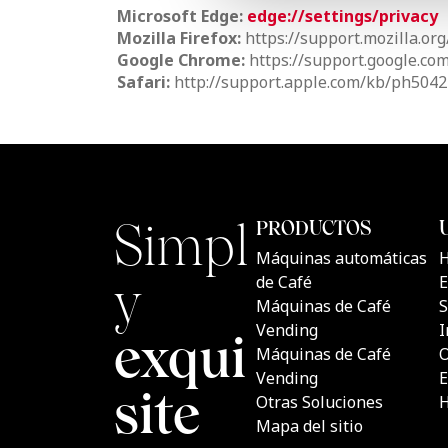
Microsoft Edge:
edge://settings/privacy
Mozilla Firefox:
https://support.mozilla.or
Google Chrome:
https://support.google.c
Safari:
http://support.apple.com/kb/ph5042
Simply
PRODU
Máquina
exquisite
Café
Máquina
Vending
Máquina
Vending
Otras So
Mapa del