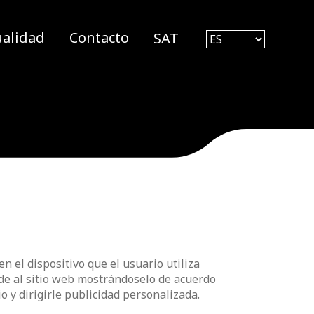
ualidad
Contacto
SAT
 el dispositivo que el usuario utiliza
cede al sitio web mostrándoselo de acuerdo
o y dirigirle publicidad personalizada.