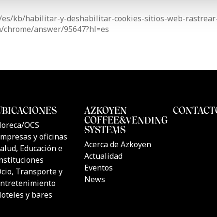
g/es/kb/habilitar-y-deshabilitar-cookies-sitios-web-rastrea
om/chrome/answer/95647?hl=es
CTOS
UBICACIONES
AZKOYEN
COFFEE&
s automáticas de
Horeca/OCS
SYSTEMS
Empresas y oficinas
Acerca de A
s de Café
Salud, Educación e
Actualidad
Instituciones
Eventos
s de Café
Ocio, Transporte y
News
Entretenimiento
luciones
Hoteles y bares
 sitio