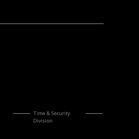
Time & Security
Division
cionado por el Gobierno de Navarra al amparo de la
triales”