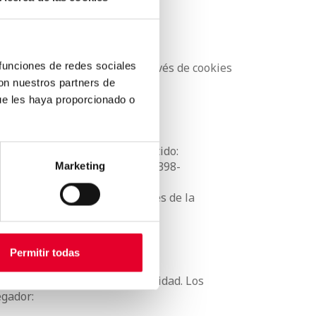
 funciones de redes sociales
n la información obtenida a través de cookies
con nuestros partners de
ue les haya proporcionado o
eron recopiladas. En este sentido:
roup ID cdb22c50-e223-4142-8398-
Marketing
lmente por el usuario a través de la
Permitir todas
l más preciso sobre la privacidad. Los
egador: