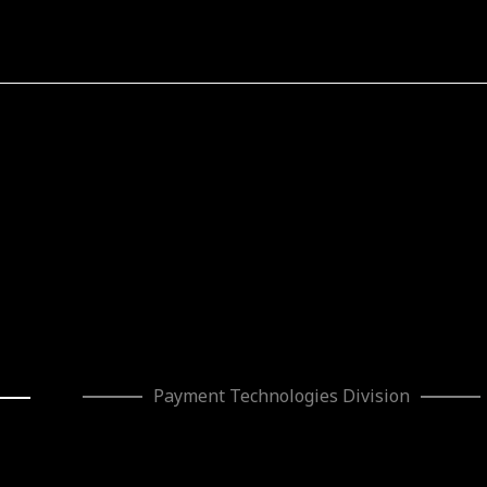
Payment Technologies
Division
ca de cookies
|
Canal de denuncias
mento de la eficiencia productiva de AZKOYEN VPS” ha sido subven
toria de 2026 de Ayudas a la inversión en grandes empresas indus