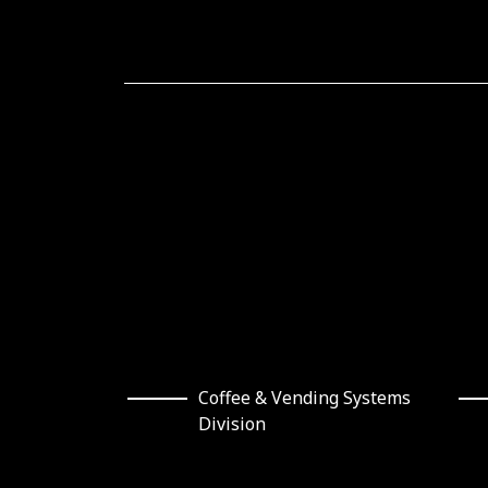
Coffee & Vending Systems
Division
Politica de privacidad
|
Aviso Legal
|
Politi
“El proyecto de inversión “Inversiones para el au
convoca