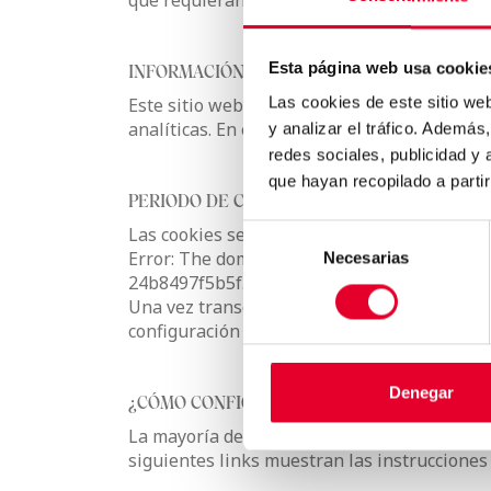
que requieran su consentimiento en el caso 
Esta página web usa cookie
INFORMACIÓN SOBRE TRANSFERENCIAS INT
Las cookies de este sitio we
Este sitio web utiliza la herramienta Google
analíticas. En el ámbito de la Unión europea
y analizar el tráfico. Ademá
redes sociales, publicidad y
que hayan recopilado a parti
PERIODO DE CONSERVACIÓN DE LAS COOKIE
Las cookies se conservarán durante el tiemp
Selección
Error: The domain AZKOYENVENDING.ES is no
Necesarias
de
24b8497f5b5f. Please add it to the domain 
consentimiento
Una vez transcurridos los plazos indicados
configuración de su navegador.
Denegar
¿CÓMO CONFIGURAR SUS PREFERENCIAS EN
La mayoría de los navegadores web permiten 
siguientes links muestran las instrucciones 