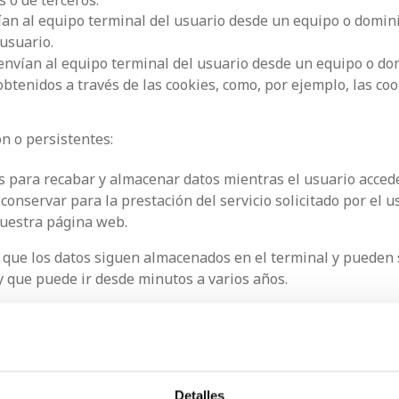
s o de terceros:
ían al equipo terminal del usuario desde un equipo o domin
 usuario.
 envían al equipo terminal del usuario desde un equipo o d
obtenidos a través de las cookies, como, por ejemplo, las co
ón o persistentes:
s para recabar y almacenar datos mientras el usuario acce
onservar para la prestación del servicio solicitado por el u
nuestra página web.
s que los datos siguen almacenados en el terminal y pueden 
 y que puede ir desde minutos a varios años.
 WEB?
strictamente necesarias para el normal funcionamiento de la 
Detalles