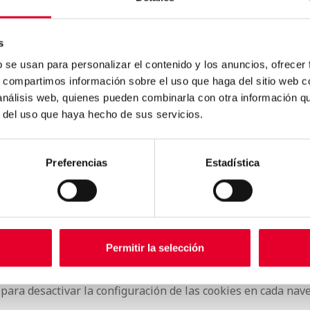
de que usted haya consentido su instalación.
s
ERNACIONALES DE DATOS
b se usan para personalizar el contenido y los anuncios, ofrecer
 Analytics. Se trata de un servicio de análisis web basado e
 este servicio es prestado por Google Ireland Limited.
s, compartimos información sobre el uso que haga del sitio web 
 análisis web, quienes pueden combinarla con otra información q
r del uso que haya hecho de sus servicios.
S
o necesario para cumplir con las finalidades para las que fu
t authorized to show the cookie declaration for domain g
Preferencias
Estadística
group in the Cookiebot Manager to authorize the domain.
, las cookies podrán ser eliminadas automáticamente o manua
Permitir la selección
 RELACIÓN CON LAS COOKIES?
gestionar las preferencias de cookies, para tener un contro
para desactivar la configuración de las cookies en cada nav