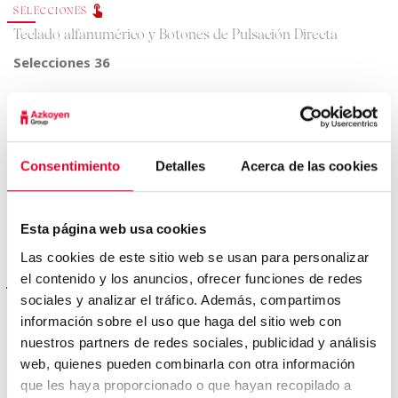
SELECCIONES
Teclado alfanumérico y Botones de Pulsación Directa
Selecciones
36
SENSORES Y FILTROS
Protocolo EXE/MDB
Protocolo EVA-DTS
Consentimiento
Detalles
Acerca de las cookies
Disponible en
Gris
Esta página web usa cookies
Las cookies de este sitio web se usan para personalizar
el contenido y los anuncios, ofrecer funciones de redes
ENERGÍA
sociales y analizar el tráfico. Además, compartimos
Tensión
230 V
información sobre el uso que haga del sitio web con
Potencia máxima
500 ww
nuestros partners de redes sociales, publicidad y análisis
web, quienes pueden combinarla con otra información
Consumo en reposo
321 wh/h
que les haya proporcionado o que hayan recopilado a