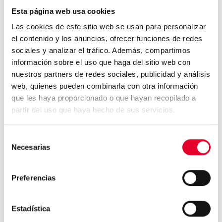
Esta página web usa cookies
1,2 Kg
Café Soluble
Las cookies de este sitio web se usan para personalizar
el contenido y los anuncios, ofrecer funciones de redes
1,2 Kg
Descafeinado soluble
sociales y analizar el tráfico. Además, compartimos
información sobre el uso que haga del sitio web con
2,4 Kg
Leche soluble
nuestros partners de redes sociales, publicidad y análisis
web, quienes pueden combinarla con otra información
2,6 Kg
Chocolate Soluble
que les haya proporcionado o que hayan recopilado a
partir del uso que haya hecho de sus servicios.
1,8 Kg
Té Soluble
Selección
3,8Kg
Azúcar
Necesarias
de
consentimiento
Preferencias
Interfaz, conectividad y sensores
Estadística