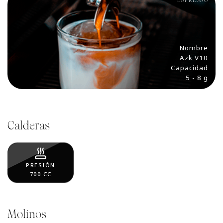
ESPRESSO
Nombre
Azk V10
Capacidad
5 - 8 g
Calderas
PRESIÓN
700 CC
Molinos