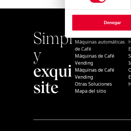
Denegar
Simply
PRODU
Máquina
exquisite
Café
Máquina
Vending
Máquina
Vending
Otras So
Mapa del