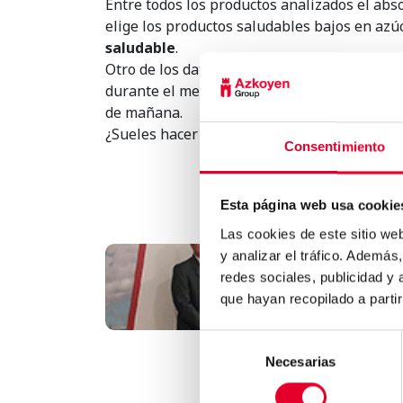
Entre todos los productos analizados el abs
elige los productos saludables bajos en azú
saludable
.
Otro de los datos más interesantes de este 
durante el medio día y otro 23% a media mañ
de mañana.
¿Sueles hacer encuestas entre tus clientes
Consentimiento
Esta página web usa cookie
Las cookies de este sitio we
y analizar el tráfico. Ademá
El embajador español e
redes sociales, publicidad y
Colombia visita la fábri..
que hayan recopilado a parti
Selección
Necesarias
de
consentimiento