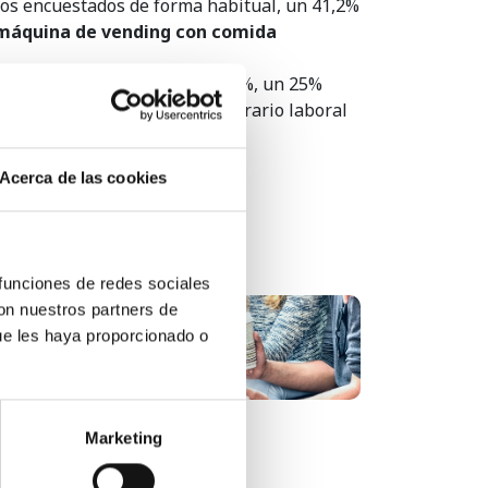
 los encuestados de forma habitual, un 41,2%
máquina de vending con comida
 primera hora que supera el 35%, un 25%
rueso de las personas tiene horario laboral
Acerca de las cookies
 funciones de redes sociales
con nuestros partners de
El café de especialidad es el
ue les haya proporcionado o
futuro del sector...
Marketing