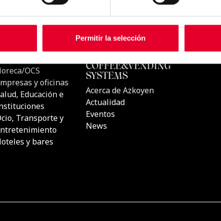
Permitir la selección
CTOS
UBICACIONES
AZKOYEN
COFFEE&
s automáticas de
Horeca/OCS
SYSTEMS
Empresas y oficinas
Acerca de A
s de Café
Salud, Educación e
Actualidad
Instituciones
Eventos
s de Café
Ocio, Transporte y
News
Entretenimiento
luciones
Hoteles y bares
 sitio