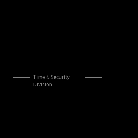
Time & Security
Division
cionado por el Gobierno de Navarra al amparo de la
triales”