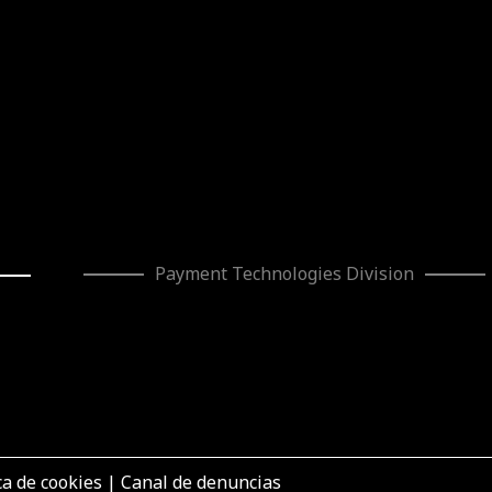
Payment Technologies
Division
ca de cookies
|
Canal de denuncias
mento de la eficiencia productiva de AZKOYEN VPS” ha sido subven
toria de 2026 de Ayudas a la inversión en grandes empresas indus