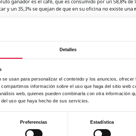
oluto ganador es el café, que es consumido por un 58,8% de
car y un 35,3% se quejan de que en su oficina no existe una
estudio son los
horarios de consumo
, con un fuerte pico a
ana, siendo la tarde la hora de menor actividad ya que el g
? ¿Conoces sus preferencias y sus patrones de consumo?
Detalles
s
b se usan para personalizar el contenido y los anuncios, ofrecer
s, compartimos información sobre el uso que haga del sitio web 
n
 análisis web, quienes pueden combinarla con otra información q
.
r del uso que haya hecho de sus servicios.
Preferencias
Estadística