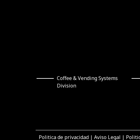
Coffee & Vending Systems
Division
Politica de privacidad
|
Aviso Legal
|
Politi
“El proyecto de inversión “Inversiones para el au
convoca