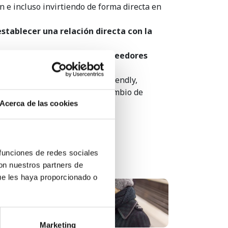
 e incluso invirtiendo de forma directa en
establecer una relación directa con la
te socio de tus propios proveedores
ios
, introduzcas marcas eco-friendly,
negociar precios más bajos a cambio de
e forma sustancial.
Acerca de las cookies
 funciones de redes sociales
con nuestros partners de
ue les haya proporcionado o
¿Escuchas a tus clientes?...
Marketing