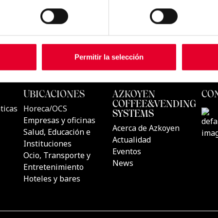
Permitir la selección
CTOS
UBICACIONES
AZKOYEN
COFFEE&
s automáticas de
Horeca/OCS
SYSTEMS
Empresas y oficinas
Acerca de A
s de Café
Salud, Educación e
Actualidad
Instituciones
Eventos
s de Café
Ocio, Transporte y
News
Entretenimiento
luciones
Hoteles y bares
 sitio