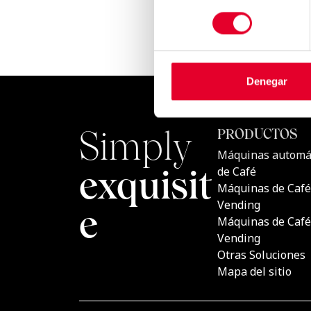
consentimiento
Denegar
Simply
PRODU
Máquina
exquisite
Café
Máquina
Vending
Máquina
Vending
Otras So
Mapa del