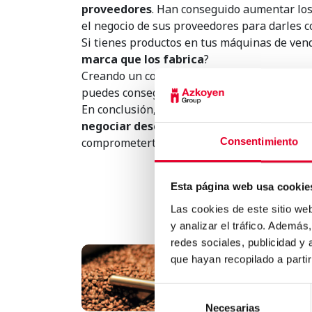
proveedores
. Han conseguido aumentar los 
el negocio de sus proveedores para darles c
Si tienes productos en tus máquinas de ven
marca que los fabrica
?
Creando un compromiso a largo plazo, innov
puedes conseguir marcar la diferencia en u
En conclusión, nuestra recomendación de h
negociar descuentos a cambio de usar p
comprometerte a mantener la relación a larg
Consentimiento
Esta página web usa cookie
Las cookies de este sitio we
y analizar el tráfico. Ademá
redes sociales, publicidad y
que hayan recopilado a parti
Diferencias entre tostad
natural y tostado torref..
Selección
Necesarias
de