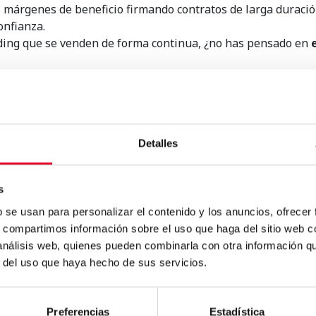
márgenes de beneficio firmando contratos de larga duración
onfianza.
ding que se venden de forma continua, ¿no has pensado en
ando y desarrollando nuevos productos, o incluso
haciéndo
n mercado donde la competencia es cada vez más grande.
oy es que intentes
vender marcas locales sin intermediar
ublicidad en tus máquinas de vending
y no te olvides de 
o plazo. Seguro que con estos consejos, tu negocio mejora d
Detalles
s
b se usan para personalizar el contenido y los anuncios, ofrecer
s, compartimos información sobre el uso que haga del sitio web 
 análisis web, quienes pueden combinarla con otra información q
r del uso que haya hecho de sus servicios.
o
.
Preferencias
Estadística