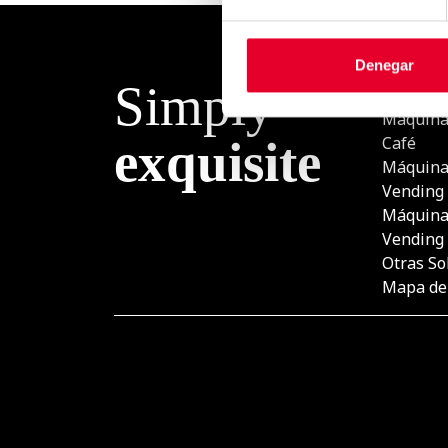
Denegar
Simply
PROD
Máquina
exquisite
Café
Máquina
Vending
Máquina
Vending
Otras So
Mapa del