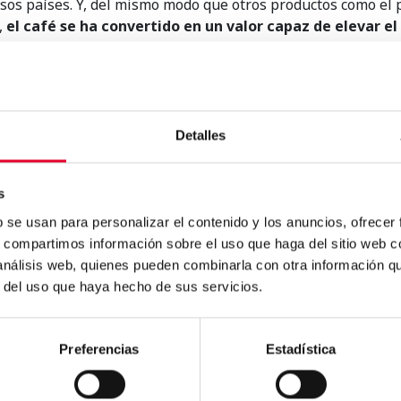
os países. Y, del mismo modo que otros productos como el p
,
el café se ha convertido en un valor capaz de elevar el
e has probado? ¿Te gusta el café premium? No hace falta qu
a oportunidad date un capricho de vez en cuando y pruebas ca
e 3 euros.
Detalles
s
b se usan para personalizar el contenido y los anuncios, ofrecer
s, compartimos información sobre el uso que haga del sitio web 
%
 análisis web, quienes pueden combinarla con otra información q
.
r del uso que haya hecho de sus servicios.
Preferencias
Estadística