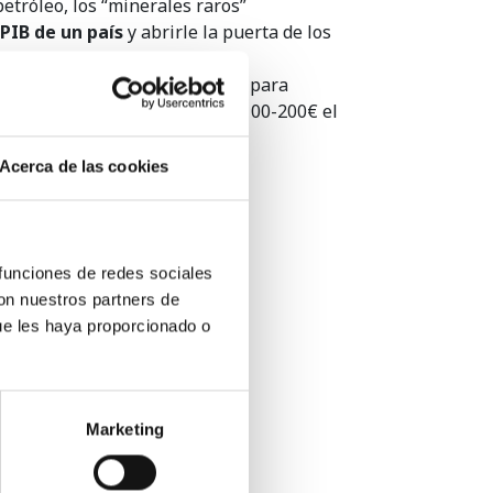
etróleo, los “minerales raros”
 PIB de un país
y abrirle la puerta de los
e gastes 250 euros en una taza para
fés de selección, no pasan de 100-200€ el
Acerca de las cookies
 funciones de redes sociales
con nuestros partners de
¿Qué tiene el café que está
ue les haya proporcionado o
convirtiendo las c...
Marketing