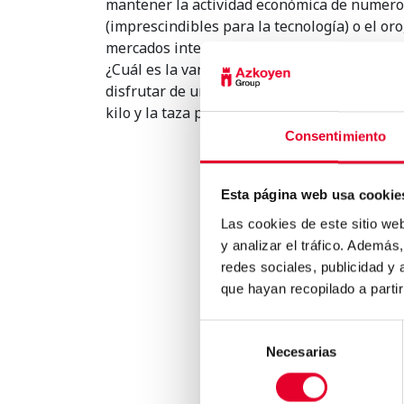
mantener la actividad económica de numeros
(imprescindibles para la tecnología) o el oro
mercados internacionales.
¿Cuál es la variedad más exótica de café qu
disfrutar de un buen café, pero si tienes l
kilo y la taza puede disfrutarse por menos d
Consentimiento
Esta página web usa cookie
Las cookies de este sitio we
y analizar el tráfico. Ademá
Conoce a tus clientes: El 10
redes sociales, publicidad y
de la población esp..
que hayan recopilado a parti
Selección
Necesarias
de
consentimiento