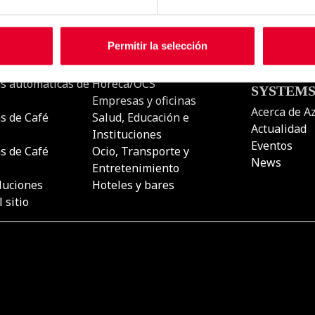
Permitir la selección
UCTOS
UBICACIONES
AZKOYE
COFFEE
s automáticas de
Horeca/OCS
SYSTEM
Empresas y oficinas
Acerca de A
s de Café
Salud, Educación e
Actualidad
Instituciones
Eventos
s de Café
Ocio, Transporte y
News
Entretenimiento
luciones
Hoteles y bares
 sitio