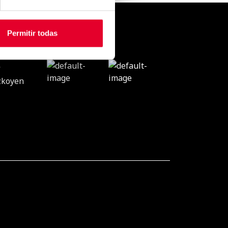
Permitir todas
N
CONTACTO
&VENDING
S
zkoyen