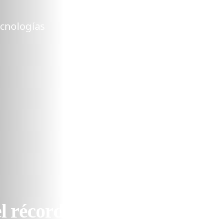
cnologías
Ubicaciones
Compañia
Act
l récord mundial del precio