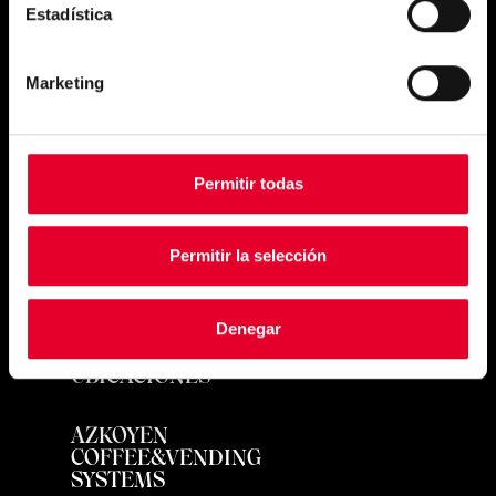
Estadística
Simply
Marketing
exquisite
Permitir todas
Permitir la selección
PRODUCTOS
Denegar
UBICACIONES
AZKOYEN
COFFEE&VENDING
SYSTEMS