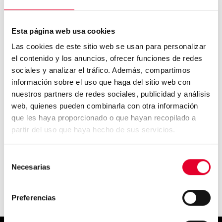
Esta página web usa cookies
Las cookies de este sitio web se usan para personalizar
el contenido y los anuncios, ofrecer funciones de redes
Azkoyen ofrece un canal de
sociales y analizar el tráfico. Además, compartimos
picadura para sus máqu...
información sobre el uso que haga del sitio web con
nuestros partners de redes sociales, publicidad y análisis
web, quienes pueden combinarla con otra información
que les haya proporcionado o que hayan recopilado a
Azkoyen lanza su nueva web
partir del uso que haya hecho de sus servicios.
www.azkoyenvending.com...
Selección
Necesarias
de
consentimiento
Preferencias