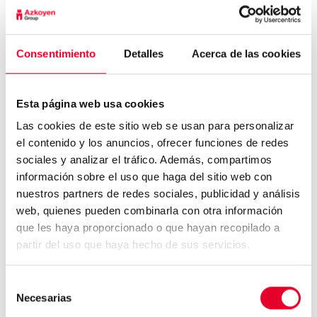
menos enfermedades cerebrovasculares,
patologías cardíacas y menos diabetes
.
¿Estás preocupado por la salud de tus huesos?
Consentimiento
Detalles
Acerca de las cookies
Recuerda que nunca es tarde para cambiar nuestra
dieta y consumir alimentos ricos en minerales para
fortalecerlos.
Esta página web usa cookies
Las cookies de este sitio web se usan para personalizar
el contenido y los anuncios, ofrecer funciones de redes
sociales y analizar el tráfico. Además, compartimos
información sobre el uso que haga del sitio web con
nuestros partners de redes sociales, publicidad y análisis
web, quienes pueden combinarla con otra información
El café con proteínas arrasa
entre el público d...
que les haya proporcionado o que hayan recopilado a
partir del uso que haya hecho de sus servicios.
Selección
Dos tercios de España ya bebe
Necesarias
de
café habitualmente...