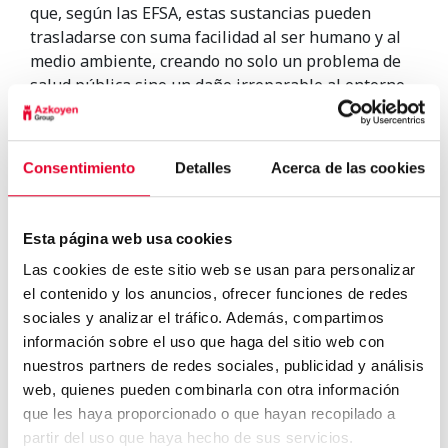
que, según las EFSA, estas sustancias pueden
trasladarse con suma facilidad al ser humano y al
medio ambiente, creando no solo un problema de
salud pública sino un daño irreparable al entorno
natural que nos rodea.
La
Agencia Europea de Seguridad Alimentaria
comenzará a proponer cambios a principios de
Consentimiento
Detalles
Acerca de las cookies
noviembre y no tardaremos en ver nuevas mejoras
en todos los sectores relacionados con la
alimentación.
Esta página web usa cookies
¿Conoces el debate actual que existe sobre los
Las cookies de este sitio web se usan para personalizar
microplásticos y la necesidad de crear un tipo de
el contenido y los anuncios, ofrecer funciones de redes
packaging que sea 100% reciclable y respetuoso
sociales y analizar el tráfico. Además, compartimos
con el medio ambiente?
información sobre el uso que haga del sitio web con
nuestros partners de redes sociales, publicidad y análisis
web, quienes pueden combinarla con otra información
que les haya proporcionado o que hayan recopilado a
partir del uso que haya hecho de sus servicios.