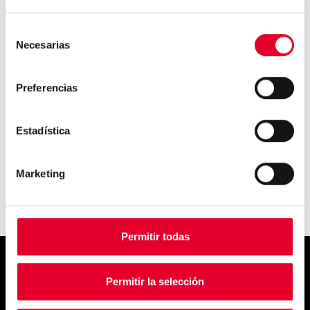
Los productos sin gluten
Selección
están en auge en las má...
Necesarias
de
consentimiento
Preferencias
El vending aumenta un 3,9%
sus ingresos en Europa ...
Estadística
Marketing
Permitir todas
Simply
Permitir la selección