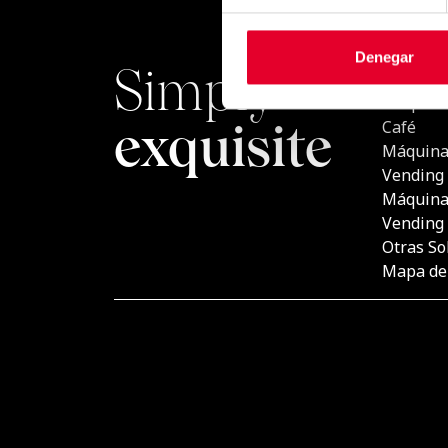
Denegar
Simply
PRODU
Máquina
exquisite
Café
Máquina
Vending
Máquina
Vending
Otras So
Mapa del