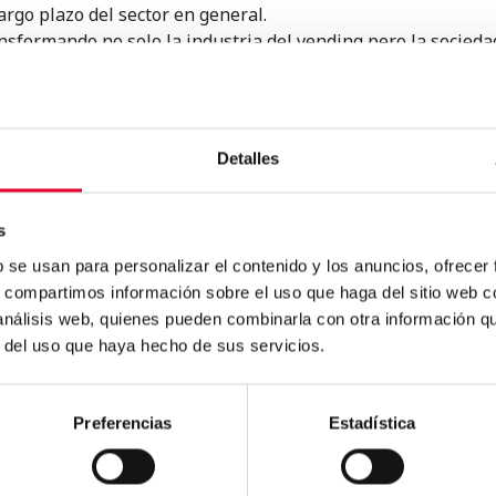
argo plazo del sector en general.
nsformando no solo la industria del vending pero la socied
ida sin tener que preocuparte del dinero en efectivo facili
 parece la posición del sector del vending en esta etapa d
Detalles
s
b se usan para personalizar el contenido y los anuncios, ofrecer
s, compartimos información sobre el uso que haga del sitio web 
s
.
 análisis web, quienes pueden combinarla con otra información q
r del uso que haya hecho de sus servicios.
Preferencias
Estadística