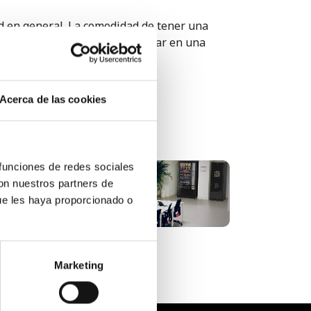
ad en general. La comodidad de tener una
tan aún más el proceso de comprar en una
e recuperación?
Acerca de las cookies
 funciones de redes sociales
con nuestros partners de
La nueva normalidad ayuda
a que los espacios vendi...
ue les haya proporcionado o
Marketing