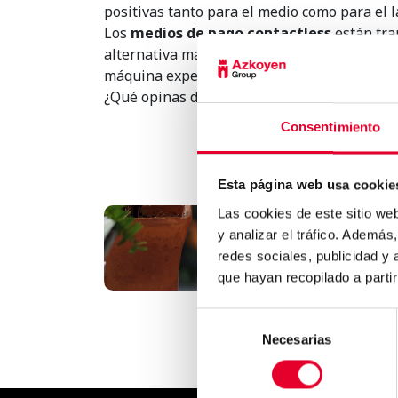
positivas tanto para el medio como para el l
Los
medios de pago contactless
están tra
alternativa más para pagar tu café o la com
máquina expendedora.
¿Qué opinas de este tema? ¿Cuéntanos qué te
Consentimiento
Esta página web usa cookie
Las cookies de este sitio we
y analizar el tráfico. Ademá
Refréscate en verano con lo
mejores cócteles de..
redes sociales, publicidad y
que hayan recopilado a parti
Selección
Necesarias
de
consentimiento