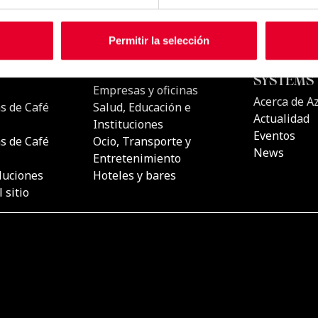
Permitir la selección
CTOS
UBICACIONES
AZKOYEN
COFFEE&
s automáticas de
Horeca/OCS
SYSTEMS
Empresas y oficinas
Acerca de A
s de Café
Salud, Educación e
Actualidad
Instituciones
Eventos
s de Café
Ocio, Transporte y
News
Entretenimiento
luciones
Hoteles y bares
 sitio