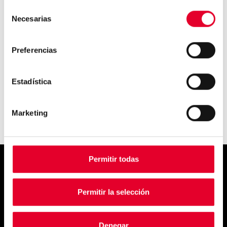
Selección
Necesarias
de
consentimiento
Sostenibilidad: Un mundo sin
Preferencias
café...
Estadística
Marketing
Permitir todas
Simply
Permitir la selección
exquisite
Denegar