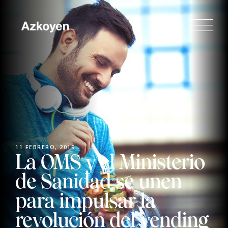
11 FEBRERO, 2019
La OMS y el Ministerio
de Sanidad se unen
para impulsar la
revolución del vending