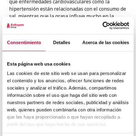
que enfermedades cardiovasculares como la
hipertensión están relacionadas con el consumo de
sal, mientras que la grasa influye mucho en la
obesidad, del mismo modo que
el abuso del
consumo de azúcar puede hacer que una
persona desarrolle diabete
s.
Consentimiento
Detalles
Acerca de las cookies
No obstante, este plan de acción es libre y se va a
buscar la colaboración de las empresas para que se
apunten. Aunque todo el mundo del sector debería
Esta página web usa cookies
estar al tanto porque cada vez son más las
Las cookies de este sitio web se usan para personalizar
comunidades autónomas que están proponiendo
el contenido y los anuncios, ofrecer funciones de redes
estas limitaciones con un proyecto de ley.
sociales y analizar el tráfico. Además, compartimos
información sobre el uso que haga del sitio web con
nuestros partners de redes sociales, publicidad y análisis
web, quienes pueden combinarla con otra información
que les haya proporcionado o que hayan recopilado a
partir del uso que haya hecho de sus servicios.
Los productos reformulados
para ser más saludable...