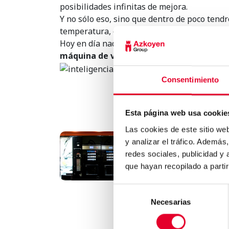
posibilidades infinitas de mejora.
Y no sólo eso, sino que dentro de poco tendr
temperatura, el tiempo desde la última prep
Hoy en día nadie se sorprende al usar un s
máquina de vending de tu oficina sepa q
Consentimiento
Esta página web usa cookie
Las cookies de este sitio we
y analizar el tráfico. Ademá
El sector del vending no s
redes sociales, publicidad y
libra de los pequeños..
que hayan recopilado a parti
Selección
Necesarias
de
consentimiento