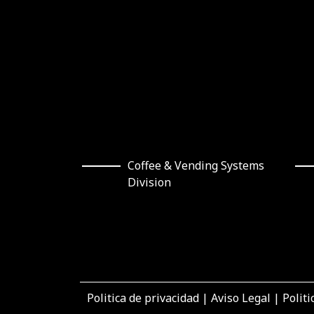
Coffee & Vending Systems
Division
Politica de privacidad
|
Aviso Legal
|
Politi
“El proyecto de inversión “Inversiones para el au
convoca