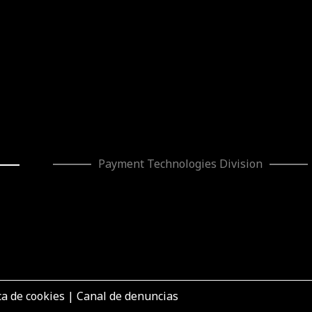
Payment Technologies
Division
ca de cookies
|
Canal de denuncias
mento de la eficiencia productiva de AZKOYEN VPS” ha sido subven
toria de 2026 de Ayudas a la inversión en grandes empresas indus