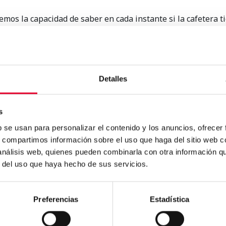
emos la capacidad de saber en cada instante si la cafetera ti
aración, y una cantidad de datos muy útil que se convertir
martphone para pedir un taxi, comida a domicilio o pagar en
uién eres
y lo que te gusta tomar dejará de ser el futuro para
Detalles
s
b se usan para personalizar el contenido y los anuncios, ofrecer
s, compartimos información sobre el uso que haga del sitio web 
e
 análisis web, quienes pueden combinarla con otra información q
.
r del uso que haya hecho de sus servicios.
Preferencias
Estadística