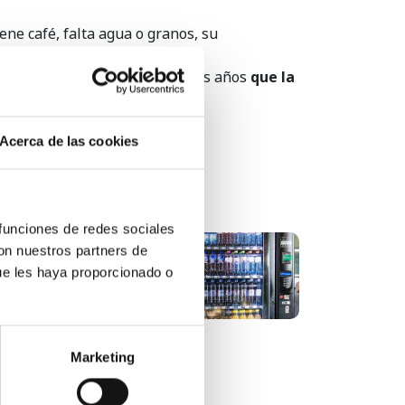
ene café, falta agua o granos, su
án en una norma.
 un restaurante, dentro de unos años
que la
 ser la actualidad.
Acerca de las cookies
 funciones de redes sociales
con nuestros partners de
Tendencias del vending para
ue les haya proporcionado o
2018...
Marketing