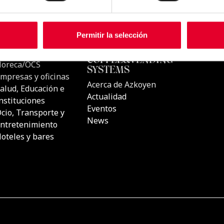
Permitir la selección
CTOS
UBICACIONES
AZKOYEN
COFFEE&
s automáticas de
Horeca/OCS
SYSTEMS
Empresas y oficinas
Acerca de A
s de Café
Salud, Educación e
Actualidad
Instituciones
Eventos
s de Café
Ocio, Transporte y
News
Entretenimiento
luciones
Hoteles y bares
 sitio