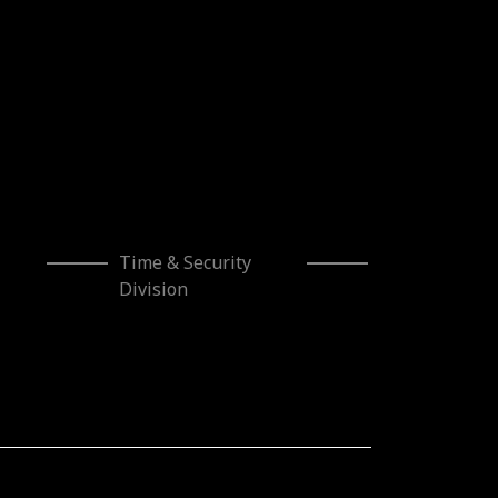
Time & Security
Division
cionado por el Gobierno de Navarra al amparo de la
triales”