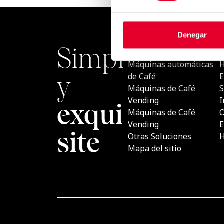
Denegar
Simply
PRODU
Máquina
exquisite
Café
Máquina
Vending
Máquina
Vending
Otras So
Mapa del