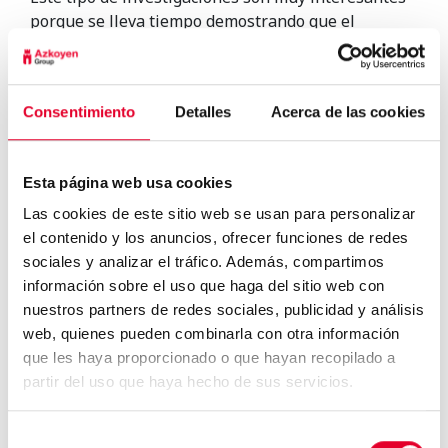
porque se lleva tiempo demostrando que el
organismo humano es más inteligente de lo que
pensamos. Y del mismo modo que sentimos sed
cuando estamos deshidratados o en invierno nos
Consentimiento
Detalles
Acerca de las cookies
apetece comida más calórica para afrontar el frío,
nuestros genes tienen una gran cantidad de
información sobre
el tipo de alimentación que
Esta página web usa cookies
deberíamos llevar
cada uno de forma individual
según nuestras circunstancias.
Las cookies de este sitio web se usan para personalizar
el contenido y los anuncios, ofrecer funciones de redes
sociales y analizar el tráfico. Además, compartimos
información sobre el uso que haga del sitio web con
nuestros partners de redes sociales, publicidad y análisis
web, quienes pueden combinarla con otra información
que les haya proporcionado o que hayan recopilado a
8 de cada 10 personas siguen
partir del uso que haya hecho de sus servicios.
comprando en vending ...
Selección