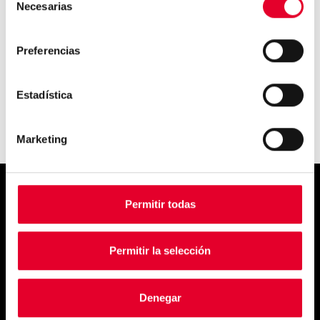
Necesarias
de
consentimiento
Azkoyen continúa su
expansión por Asia...
Preferencias
Estadística
Marketing
Simply
Permitir todas
exquisite
Permitir la selección
Denegar