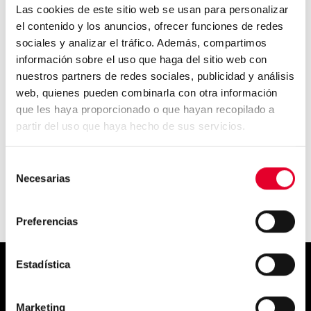
Las cookies de este sitio web se usan para personalizar
el contenido y los anuncios, ofrecer funciones de redes
Científicos descubren que el
café protege contra...
sociales y analizar el tráfico. Además, compartimos
información sobre el uso que haga del sitio web con
nuestros partners de redes sociales, publicidad y análisis
web, quienes pueden combinarla con otra información
que les haya proporcionado o que hayan recopilado a
El café desplaza al vino como
la bebida más popu...
partir del uso que haya hecho de sus servicios.
Selección
Necesarias
de
consentimiento
Preferencias
Estadística
Simply
Marketing