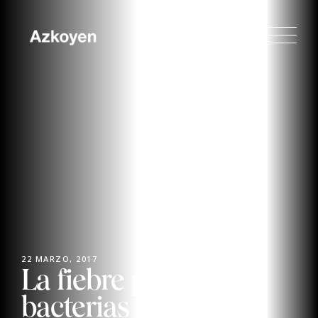
22 MARZO, 2017
La fiebre por matar
bacterias llega al