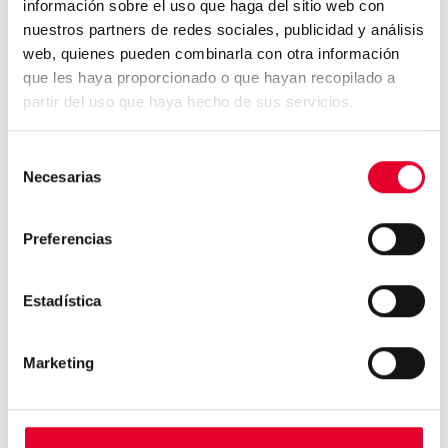
¿Conocías estos pasos para preparar el grano de
información sobre el uso que haga del sitio web con
café? Las plantas del cafeto son bastante delicadas
nuestros partners de redes sociales, publicidad y análisis
y numerosos factores entran en juego cuando
web, quienes pueden combinarla con otra información
queremos conseguir un buen sabor de café en taza.
que les haya proporcionado o que hayan recopilado a
partir del uso que haya hecho de sus servicios.
Selección
Necesarias
de
consentimiento
Preferencias
¿Te atreves a echarle sal al
café?...
Estadística
Marketing
Azkoyen dará a conocer
nuevos modelos de la exito...