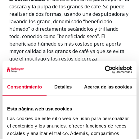
cáscara y la pulpa de los granos de café. Se puede
realizar de dos formas, usando una despulpadora y
lavando los grano, denominado “beneficiado
húmedo” o directamente secándolos y trillando
todo, conocido como “beneficiado seco”. El
beneficiado húmedo es más costoso pero aporta
mayor calidad a los granos de café ya que se evita
que el mucílago y los restos de cereza
descompongan el grano.
4. Tueste:
El tueste se realiza sometiendo los
granos de café a la acción del calor con lo que se
Consentimiento
Detalles
Acerca de las cookies
inicia la liberación en forma de gas, aroma, de los
más de 400 componentes. Existen dos tipos de
tostado, “Natural” y “Torrefacto”, y dos tipos de
Esta página web usa cookies
métodos de tostado, “rápido” y “lento”. El tostado es
una parte fundamental en el resultado del café en
Las cookies de este sitio web se usan para personalizar
taza, determina el sabor final del café, así como el
el contenido y los anuncios, ofrecer funciones de redes
aroma o la intensidad.
sociales y analizar el tráfico. Además, compartimos