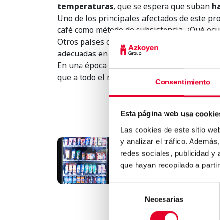
temperaturas
, que se espera que suban
ha
Uno de los principales afectados de este pr
café como método de subsistencia. ¿Qué ocur
Otros países como
Brasil ya están tomando
adecuadas en zonas donde las lluvias sean 
En una época donde la producción y el cons
que a todo el mundo le de tiempo a prepara
Consentimiento
Esta página web usa cookie
Las cookies de este sitio we
y analizar el tráfico. Ademá
redes sociales, publicidad y
Vending: Optimiza tu negoci
y aumenta tus ingreso..
que hayan recopilado a parti
Selección
Necesarias
de
consentimiento