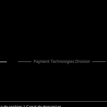
Payment Technologies
Division
ca de cookies
|
Canal de denuncias
mento de la eficiencia productiva de AZKOYEN VPS” ha sido subven
toria de 2026 de Ayudas a la inversión en grandes empresas indus