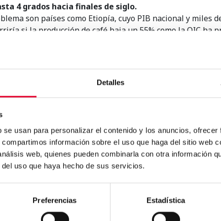
sta 4 grados hacia finales de siglo.
oblema son países como Etiopía, cuyo PIB nacional y miles d
riría si la producción de café baja un 55% como la OIC ha p
 medidas para intervenir el sector y ayudar a los prod
más estables.
umo de café está viviendo un momento dorado, este informe 
rse para los cambios que sufriremos en los próximos años.
Detalles
s
b se usan para personalizar el contenido y los anuncios, ofrecer
s, compartimos información sobre el uso que haga del sitio web 
 análisis web, quienes pueden combinarla con otra información q
o
.
r del uso que haya hecho de sus servicios.
Preferencias
Estadística