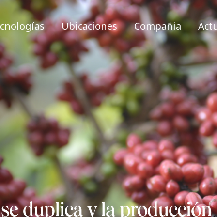
cnologías
Ubicaciones
Compañia
Act
se duplica y la producción