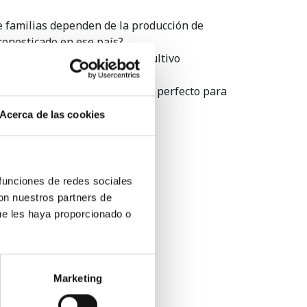
e familias dependen de la producción de
ronosticado en ese país?
uctores
a conseguir áreas de cultivo
de la OIC llega en el momento perfecto para
Acerca de las cookies
 funciones de redes sociales
con nuestros partners de
ue les haya proporcionado o
Azkoyen en Vending Paris
2017...
Marketing