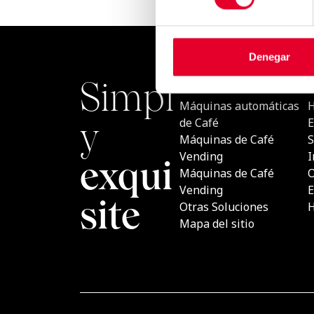
Denegar
Simply
PRODU
Máquina
exquisite
Café
Máquina
Vending
Máquina
Vending
Otras So
Mapa del