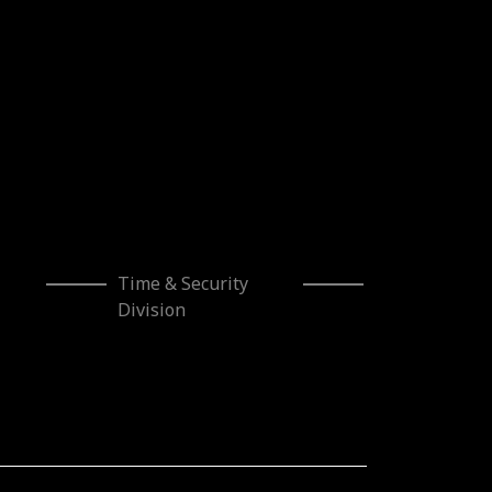
Time & Security
Division
cionado por el Gobierno de Navarra al amparo de la
triales”