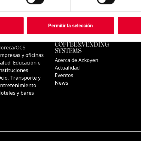
Permitir la selección
CTOS
UBICACIONES
AZKOYEN
COFFEE&
s automáticas de
Horeca/OCS
SYSTEMS
Empresas y oficinas
Acerca de A
s de Café
Salud, Educación e
Actualidad
Instituciones
Eventos
s de Café
Ocio, Transporte y
News
Entretenimiento
luciones
Hoteles y bares
 sitio