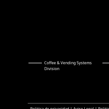
Coffee & Vending Systems
Division
Politica de privacidad
|
Aviso Legal
|
Politi
“El proyecto de inversión “Inversiones para el au
convoca