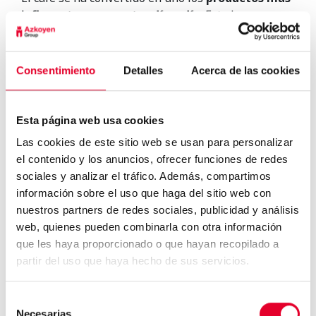
influyentes en nuestro día a día
. Este lo
consumimos por la mañana, por las tardes y por las
noches, en nuestros hogares, cafeterías y
restaurantes, solos o en compañía. Por lo que es
Consentimiento
Detalles
Acerca de las cookies
importante que el sector evolucione e invierta
tiempo y recursos en la mejora del cultivo,
recolección y producción del café.
Esta página web usa cookies
¿Te apetece una taza de café?
Las cookies de este sitio web se usan para personalizar
el contenido y los anuncios, ofrecer funciones de redes
sociales y analizar el tráfico. Además, compartimos
información sobre el uso que haga del sitio web con
nuestros partners de redes sociales, publicidad y análisis
web, quienes pueden combinarla con otra información
que les haya proporcionado o que hayan recopilado a
Cosecha récord para el café...
partir del uso que haya hecho de sus servicios.
Selección
Necesarias