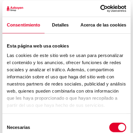
cafeína en nuestro cuerpo.
Por último y como curiosidad, los parámetros que
han usado están basados en un estudio que hizo el
Ejército de Estados Unidos sobre la privación de
Consentimiento
Detalles
Acerca de las cookies
cafeína en los soldados, el efecto de esto en su
organismo y la capacidad que tenían para rendir y
mantenerse alerta.
Esta página web usa cookies
Las cookies de este sitio web se usan para personalizar
el contenido y los anuncios, ofrecer funciones de redes
sociales y analizar el tráfico. Además, compartimos
información sobre el uso que haga del sitio web con
nuestros partners de redes sociales, publicidad y análisis
web, quienes pueden combinarla con otra información
Aena quiere vending accesible
que les haya proporcionado o que hayan recopilado a
en sus aeropuertos...
partir del uso que haya hecho de sus servicios.
Selección
Necesarias
5 datos interesantes sobre el
de
vending...