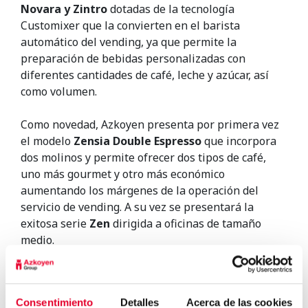
Novara y Zintro
dotadas de la tecnología
Customixer que la convierten en el barista
automático del vending, ya que permite la
preparación de bebidas personalizadas con
diferentes cantidades de café, leche y azúcar, así
como volumen.
Como novedad, Azkoyen presenta por primera vez
el modelo
Zensia
Double Espresso
que incorpora
dos molinos y permite ofrecer dos tipos de café,
uno más gourmet y otro más económico
aumentando los márgenes de la operación del
servicio de vending. A su vez se presentará la
exitosa serie
Zen
dirigida a oficinas de tamaño
medio.
Finalmente, también expondráemos la versátil
serie
Mistral
, expendedora de
snacks, con precios
digitales y teclado Touch
.
Consentimiento
Detalles
Acerca de las cookies