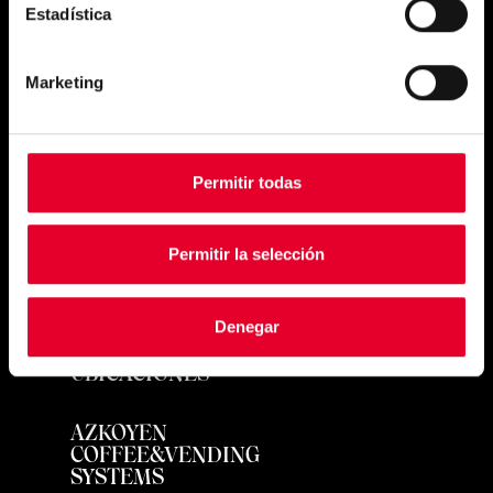
Estadística
Simply
Marketing
exquisite
Permitir todas
Permitir la selección
PRODUCTOS
Denegar
UBICACIONES
AZKOYEN
COFFEE&VENDING
SYSTEMS