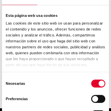
Esta página web usa cookies
Las cookies de este sitio web se usan para personalizar
el contenido y los anuncios, ofrecer funciones de redes
La Inteligencia Artificial
sociales y analizar el tráfico. Además, compartimos
cambiará por completo ...
información sobre el uso que haga del sitio web con
nuestros partners de redes sociales, publicidad y análisis
web, quienes pueden combinarla con otra información
que les haya proporcionado o que hayan recopilado a
Convierte tu oficina en un
partir del uso que haya hecho de sus servicios.
espacio óptimo para el...
Selección
Necesarias
de
consentimiento
Preferencias