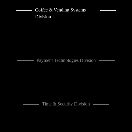
Payment Technologies Division
Time & Security Division
Politica de privacidad
|
Aviso Legal
|
Politica
de cookies
|
Canal de denuncias
“El proyecto de inversión “Inversiones para el
aumento de la eficiencia productiva de AZKOYEN