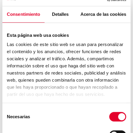
tapa que mantienen el frío y van muy bien para
esta bebida.
Consentimiento
Detalles
Acerca de las cookies
Y a ti, ¿te gusta tomar el
café con hielo
en verano
o eres fiel al café de siempre?
Esta página web usa cookies
Las cookies de este sitio web se usan para personalizar
el contenido y los anuncios, ofrecer funciones de redes
sociales y analizar el tráfico. Además, compartimos
información sobre el uso que haga del sitio web con
El sector del café debe hacer
nuestros partners de redes sociales, publicidad y análisis
cambios...
web, quienes pueden combinarla con otra información
que les haya proporcionado o que hayan recopilado a
partir del uso que haya hecho de sus servicios.
Un año después de la nueva
Selección
regulación, ¿qué h...
Necesarias
de
consentimiento