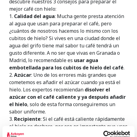
descubre nuestros 3 consejos para preparar el
mejor café con hielo:
1.
Calidad del agua
: Mucha gente presta atención
al agua que usan para preparar el café, pero
¿cuántos de nosotros hacemos lo mismo con los
cubitos de hielo? Si vives en una ciudad donde el
agua del grifo tiene mal sabor tu café tendrá un
gusto diferente. A no ser que vivas en Granada o
Madrid, lo recomendable es
usar agua
embotellada para los cubitos de hielo del café
.
2.
Azúcar
: Uno de los errores más grandes que
cometemos es añadir el azúcar cuando ya está el
hielo. Los expertos recomiendan
disolver el
azúcar con el café caliente y ya después añadir
el hielo
, solo de esta forma conseguiremos un
sabor uniforme.
3.
Recipiente
: Si el café está caliente rápidamente
el hielo se deshace, por eso es importante que uses
tazas o vasos especiales. Hay vasos de plástico con